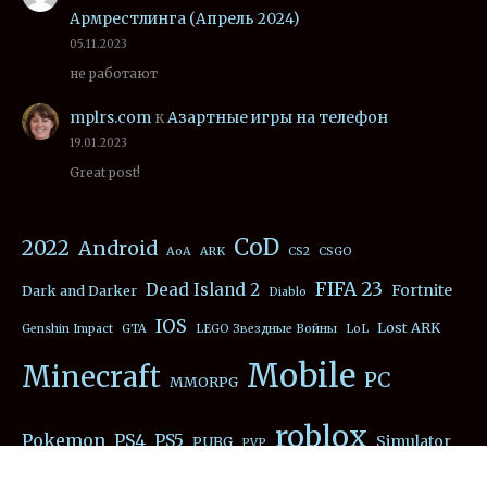
Армрестлинга (Апрель 2024)
05.11.2023
не работают
mplrs.com
к
Азартные игры на телефон
19.01.2023
Great post!
CoD
2022
Android
AoA
ARK
CS2
CSGO
FIFA 23
Dead Island 2
Fortnite
Dark and Darker
Diablo
IOS
Lost ARK
Genshin Impact
GTA
LEGO Звездные Войны
LoL
Mobile
Minecraft
PC
MMORPG
roblox
Pokemon
PS4
PS5
Simulator
PUBG
PVP