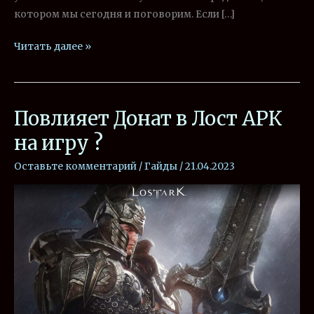
котором мы сегодня и поговорим. Если […]
Читать далее »
Повлияет Донат в Лост АРК
Повлияет
Донат
на игру ?
в
Оставьте комментарий
/
Гайды
/
21.04.2023
Лост
АРК
на
игру
?