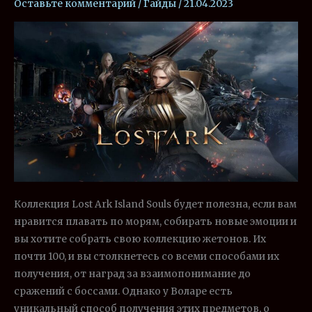
Оставьте комментарий
/
Гайды
/
21.04.2023
острова
Воларе
в
Лост
АРК
Коллекция Lost Ark Island Souls будет полезна, если вам
нравится плавать по морям, собирать новые эмоции и
вы хотите собрать свою коллекцию жетонов. Их
почти 100, и вы столкнетесь со всеми способами их
получения, от наград за взаимопонимание до
сражений с боссами. Однако у Воларе есть
уникальный способ получения этих предметов, о