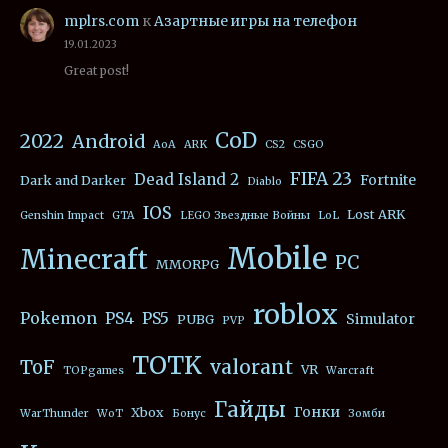
mplrs.com
к
Азартные игры на телефон
19.01.2023
Great post!
CoD
2022
Android
AoA
ARK
CS2
CSGO
FIFA 23
Dead Island 2
Fortnite
Dark and Darker
Diablo
IOS
Lost ARK
Genshin Impact
GTA
LEGO Звездные Войны
LoL
Mobile
Minecraft
PC
MMORPG
roblox
Pokemon
PS4
PS5
Simulator
PUBG
PVP
TOTK
valorant
ToF
VR
TOPgames
Warcraft
Гайды
Гонки
Xbox
WarThunder
WoT
Бонус
Зомби