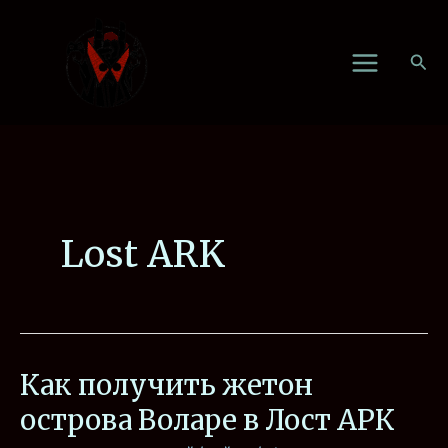
Перейти
к
Пои
содержимому
Lost ARK
Как получить жетон
Как
получить
острова Воларе в Лост АРК
жетон