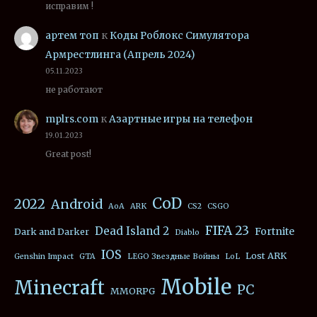
исправим !
артем топ
к
Коды Роблокс Симулятора
Армрестлинга (Апрель 2024)
05.11.2023
не работают
mplrs.com
к
Азартные игры на телефон
19.01.2023
Great post!
CoD
2022
Android
AoA
ARK
CS2
CSGO
FIFA 23
Dead Island 2
Fortnite
Dark and Darker
Diablo
IOS
Lost ARK
Genshin Impact
GTA
LEGO Звездные Войны
LoL
Mobile
Minecraft
PC
MMORPG