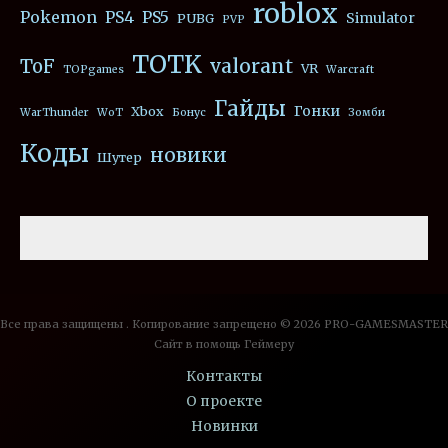
roblox
Pokemon
PS4
PS5
Simulator
PUBG
PVP
TOTK
valorant
ToF
VR
TOPgames
Warcraft
Гайды
Гонки
Xbox
WarThunder
WoT
Бонус
Зомби
Коды
новики
Шутер
Все права защищены . Копирование запрещено © 2026 PRO-GAMESMASTER
Сайт в помощь Геймеру
Контакты
О проекте
Новинки